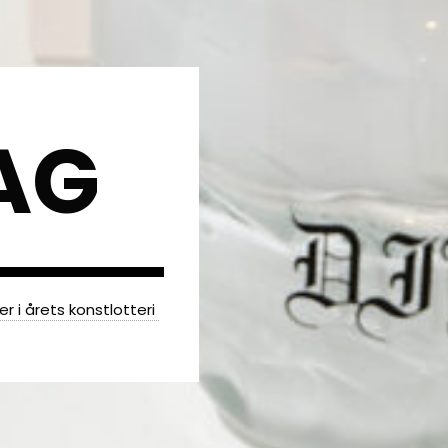
AG
er i årets konstlotteri