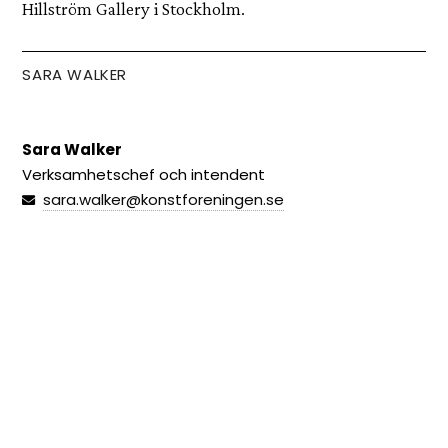
Hillström Gallery i Stockholm.
SARA WALKER
Sara Walker
Verksamhetschef och intendent
sara.walker@konstforeningen.se
Anna Hesselbom
Kommunikatör och samordnare
anna.hesselbom@konstforeningen.se
SAK EDITION
#2 2026